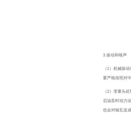
3.振动和噪声
（1）机械振
要严格按照对
（2）变量头
启油泵时动力
也会对轴瓦造