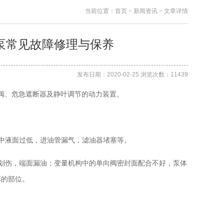
当前位置：
首页
>
新闻资讯
>
文章详情
油泵常见故障修理与保养
发布日期：2020-02-25 浏览次数：11439
阀、旁通阀、危急遮断器及静叶调节的动力装置。
中液面过低，进油管漏气，滤油器堵塞等。
划伤，端面漏油；变量机构中的单向阀密封面配合不好，泵体
坏的部位。