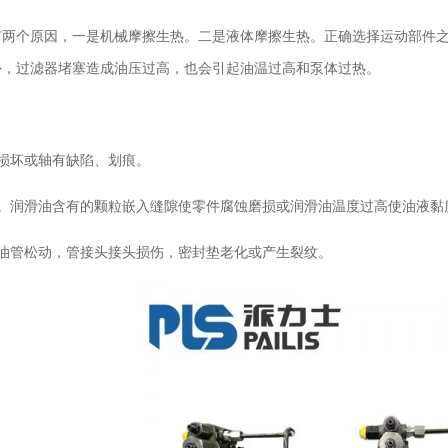
有两个原因，一是机械摩擦生热。二是液体摩擦生热。正确选择运动部件
外，过滤器堵塞造成油压过高，也会引起油温过高和泵体过热。
损坏或轴有缺陷、划痕。
漏。润滑油含有的颗粒嵌入缝隙使零件腐蚀磨损或润滑油温度过高使油液黏
接油管松动，管接头接头损伤，密封垫老化或产生裂纹。