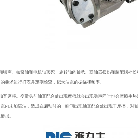
动和噪声。如泵轴和电机轴顶死，旋转轴的轴承、联轴器损伤和装配螺栓松
中的要求进行打表并定期检查，记录油泵的振幅和频率。
处轴瓦磨损。变量头与轴瓦配合处出现摩擦就会出现噪声同时也会摩擦生热
油泵内未加满油，造成在启动时的一瞬间出现轴瓦配合处出现干摩擦，对
成磨损。