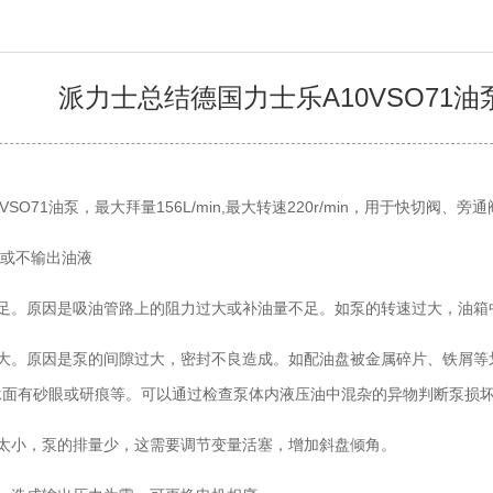
派力士总结德国力士乐A10VSO71
VSO71油泵，最大拜量156L/min,最大转速220r/min，用于快切
足或不输出油液
不足。原因是吸油管路上的阻力过大或补油量不足。如泵的转速过大，油箱
过大。原因是泵的间隙过大，密封不良造成。如配油盘被金属碎片、铁屑等
承面有砂眼或研痕等。可以通过检查泵体内液压油中混杂的异物判断泵损
角太小，泵的排量少，这需要调节变量活塞，增加斜盘倾角。