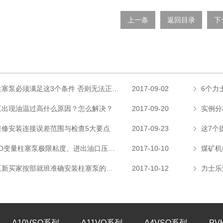
上一条
返回目录
下
Parker派克柱塞泵必须满足这3个条件 否则无法正常工作
2017-09-02
泵出现油温过高什么原因？怎么解决？
2017-09-20
实例分
维修安装连接误差范围与检查5大要点
2017-09-23
力士乐A4VSO变量柱塞泵极限粘度、进出油口压力、壳体泄油压力范围
2017-10-10
煤矿机
力士乐柱塞泵新买家按部就班准确安装柱塞泵的方法
2017-10-12
力士乐
A10VSO系列
A11VO系列
A4VSO系列
PV