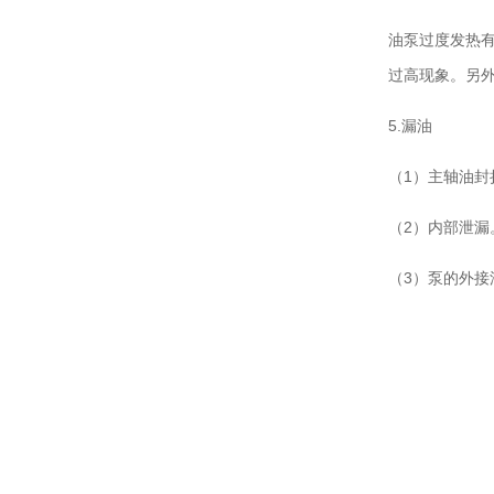
油泵过度发热
过高现象。另
5.漏油
（1）主轴油封
（2）内部泄
（3）泵的外